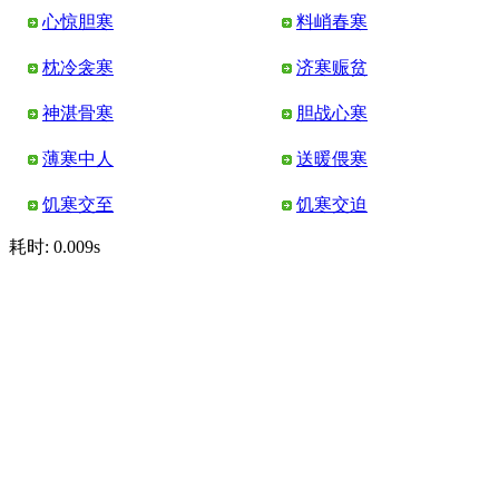
心惊胆寒
料峭春寒
枕冷衾寒
济寒赈贫
神湛骨寒
胆战心寒
薄寒中人
送暖偎寒
饥寒交至
饥寒交迫
耗时: 0.009s