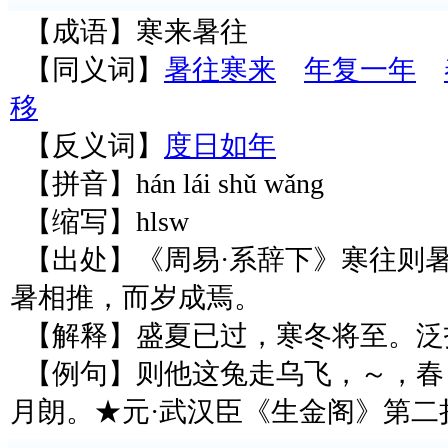
【成语】寒来暑往
【同义词】
暑往寒来
年复一年
移
【反义词】
度日如年
【拼音】hán lái shǔ wǎng
【缩写】hlsw
【出处】《周易·系辞下》寒往则
暑相推，而岁成焉。
【解释】盛夏已过，寒冬将至。泛
【例句】则他这兔走乌飞，～，春
月朗。★元·武汉臣《生金阁》第二