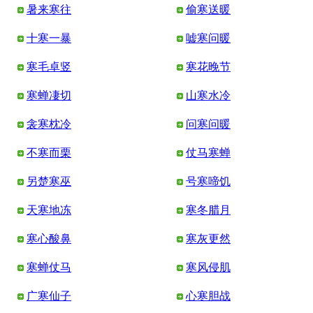
暑来寒往
偷寒送暖
十寒一暴
嘘寒问暖
寒毛卓竖
寒花晚节
寒蝉凄切
山寒水冷
衾寒枕冷
问寒问暖
不寒而栗
仗马寒蝉
另楚寒巫
号寒啼饥
天寒地冻
寒冬腊月
寒心酸鼻
寒灰更然
寒蝉仗马
寒风侵肌
广寒仙子
心寒胆战