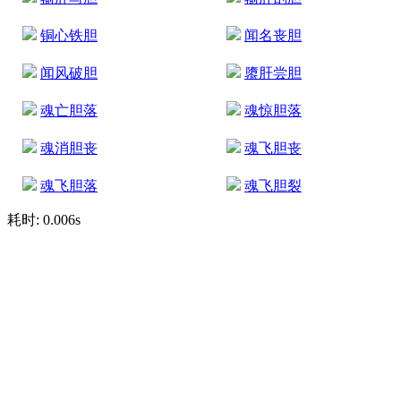
铜心铁胆
闻名丧胆
闻风破胆
隳肝尝胆
魂亡胆落
魂惊胆落
魂消胆丧
魂飞胆丧
魂飞胆落
魂飞胆裂
耗时: 0.006s