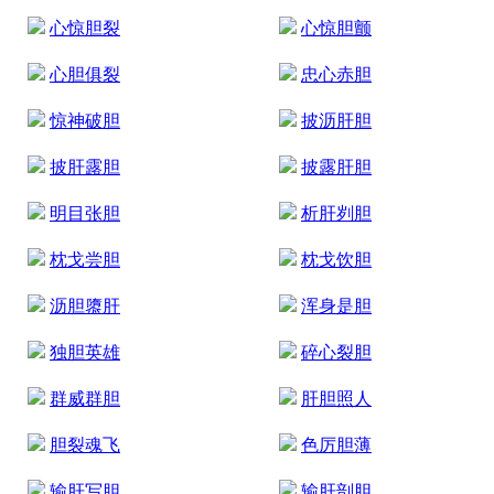
心惊胆裂
心惊胆颤
心胆俱裂
忠心赤胆
惊神破胆
披沥肝胆
披肝露胆
披露肝胆
明目张胆
析肝刿胆
枕戈尝胆
枕戈饮胆
沥胆隳肝
浑身是胆
独胆英雄
碎心裂胆
群威群胆
肝胆照人
胆裂魂飞
色厉胆薄
输肝写胆
输肝剖胆