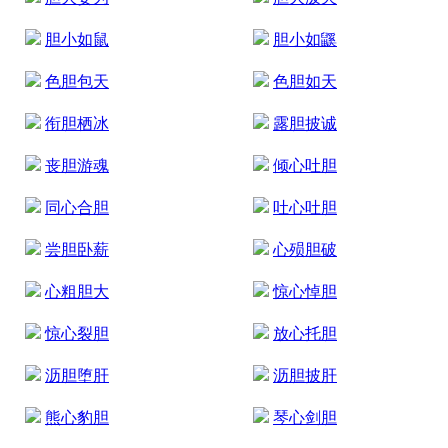
胆小如鼠
胆小如鼷
色胆包天
色胆如天
衔胆栖冰
露胆披诚
丧胆游魂
倾心吐胆
同心合胆
吐心吐胆
尝胆卧薪
心殒胆破
心粗胆大
惊心悼胆
惊心裂胆
放心托胆
沥胆堕肝
沥胆披肝
熊心豹胆
琴心剑胆