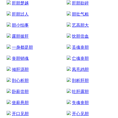
肝胆楚越
肝胆欲碎
肝胆过人
胆壮气粗
胆小怕事
艺高胆大
露胆披肝
饮胆尝血
一身都是胆
丢魂丧胆
丧胆销魂
亡魂丧胆
倾肝沥胆
凤毛鸡胆
剖心析胆
剖析肝胆
卧薪尝胆
吐肝露胆
坐薪悬胆
失魂丧胆
开口见胆
开心见胆