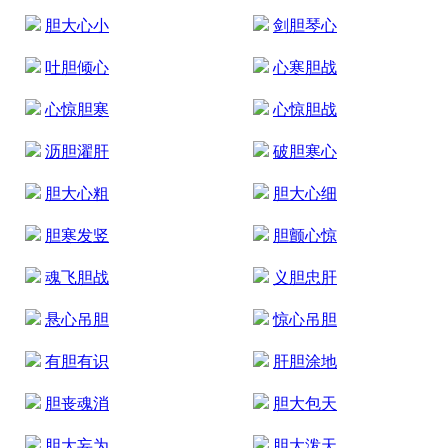
胆大心小
剑胆琴心
吐胆倾心
心寒胆战
心惊胆寒
心惊胆战
沥胆濯肝
破胆寒心
胆大心粗
胆大心细
胆寒发竖
胆颤心惊
魂飞胆战
义胆忠肝
悬心吊胆
惊心吊胆
有胆有识
肝胆涂地
胆丧魂消
胆大包天
胆大妄为
胆大泼天