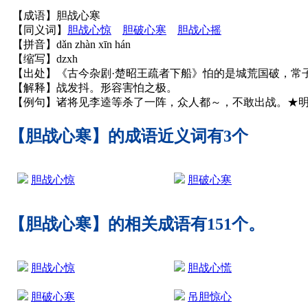
【成语】胆战心寒
【同义词】
胆战心惊
胆破心寒
胆战心摇
【拼音】dǎn zhàn xīn hán
【缩写】dzxh
【出处】《古今杂剧·楚昭王疏者下船》怕的是城荒国破，常
【解释】战发抖。形容害怕之极。
【例句】诸将见李逵等杀了一阵，众人都～，不敢出战。★明
【胆战心寒】的成语近义词有3个
胆战心惊
胆破心寒
【胆战心寒】的相关成语有151个。
胆战心惊
胆战心慌
胆破心寒
吊胆惊心