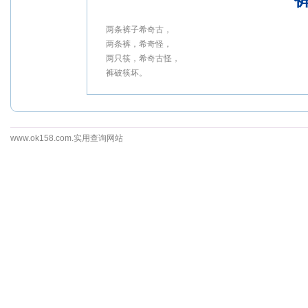
两条裤子希奇古，
两条裤，希奇怪，
两只筷，希奇古怪，
裤破筷坏。
www.ok158.com.实用查询网站