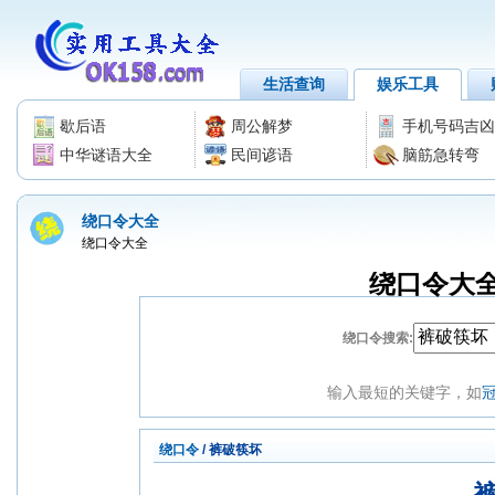
生活查询
娱乐工具
歇后语
周公解梦
手机号码吉凶
中华谜语大全
民间谚语
脑筋急转弯
绕口令大全
绕口令大全
绕口令大
绕口令搜索:
输入最短的关键字，如
绕口令
/ 裤破筷坏